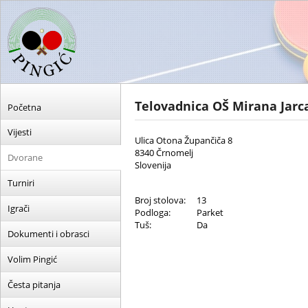
Telovadnica OŠ Mirana Jar
Početna
Vijesti
Ulica Otona Župančiča 8
8340 Črnomelj
Dvorane
Slovenija
Turniri
Broj stolova:
13
Igrači
Podloga:
Parket
Tuš:
Da
Dokumenti i obrasci
Volim Pingić
Česta pitanja