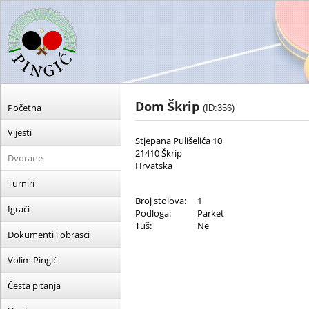
Dom Škrip
Početna
(ID:356)
Vijesti
Stjepana Pulišelića 10
21410 Škrip
Dvorane
Hrvatska
Turniri
Broj stolova:
1
Igrači
Podloga:
Parket
Tuš:
Ne
Dokumenti i obrasci
Volim Pingić
Česta pitanja