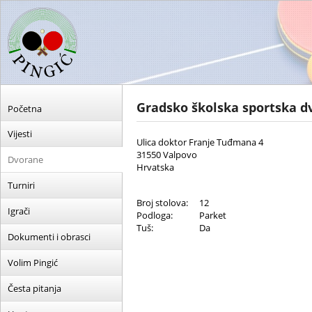
Gradsko školska sportska 
Početna
Vijesti
Ulica doktor Franje Tuđmana 4
31550 Valpovo
Dvorane
Hrvatska
Turniri
Broj stolova:
12
Igrači
Podloga:
Parket
Tuš:
Da
Dokumenti i obrasci
Volim Pingić
Česta pitanja