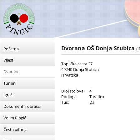
Dvorana OŠ Donja Stubica
Početna
(I
Vijesti
Toplička cesta 27
49240 Donja Stubica
Dvorane
Hrvatska
Turniri
Broj stolova:
4
Igrači
Podloga:
Taraflex
Tuš:
Da
Dokumenti i obrasci
Volim Pingić
Česta pitanja