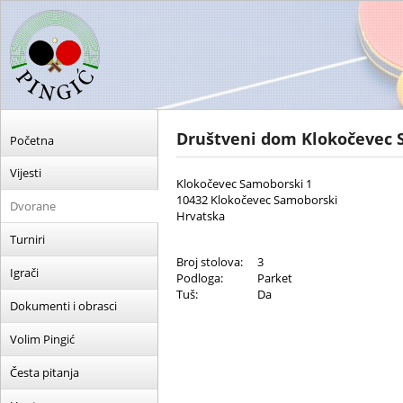
Društveni dom Klokočevec
Početna
Vijesti
Klokočevec Samoborski 1
10432 Klokočevec Samoborski
Dvorane
Hrvatska
Turniri
Broj stolova:
3
Igrači
Podloga:
Parket
Tuš:
Da
Dokumenti i obrasci
Volim Pingić
Česta pitanja