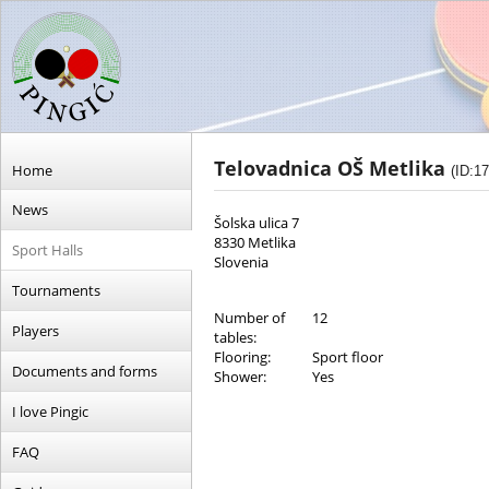
Telovadnica OŠ Metlika
Home
(ID:17
News
Šolska ulica 7
8330 Metlika
Sport Halls
Slovenia
Tournaments
Number of
12
Players
tables:
Flooring:
Sport floor
Documents and forms
Shower:
Yes
I love Pingic
FAQ