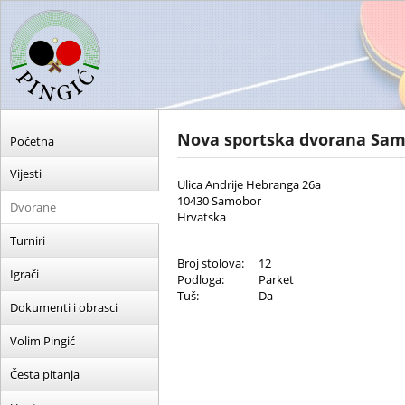
Nova sportska dvorana Sa
Početna
Vijesti
Ulica Andrije Hebranga 26a
10430 Samobor
Dvorane
Hrvatska
Turniri
Broj stolova:
12
Igrači
Podloga:
Parket
Tuš:
Da
Dokumenti i obrasci
Volim Pingić
Česta pitanja