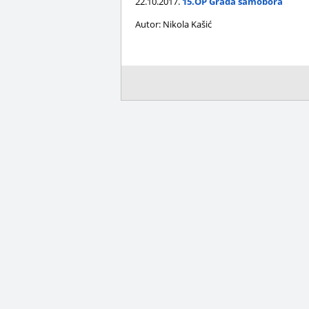
22.10.2017.
15.OP Grada samobora
Autor: Nikola Kašić