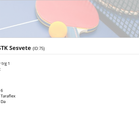
STK Sesvete
(ID:75)
trg 1
c
6
Taraflex
Da