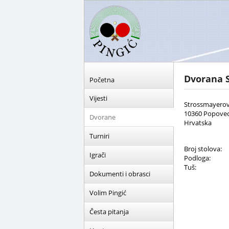
Dvorana 
Početna
Vijesti
Strossmayerov 
10360 Popove
Dvorane
Hrvatska
Turniri
Broj stolova:
Igrači
Podloga:
Tuš:
Dokumenti i obrasci
Volim Pingić
Česta pitanja