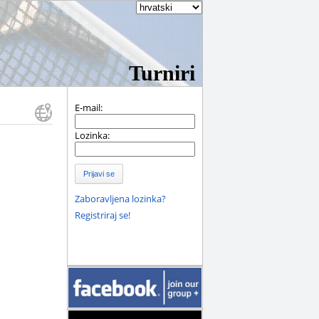
Turniri
E-mail:
Lozinka:
Prijavi se
Zaboravljena lozinka?
Registriraj se!