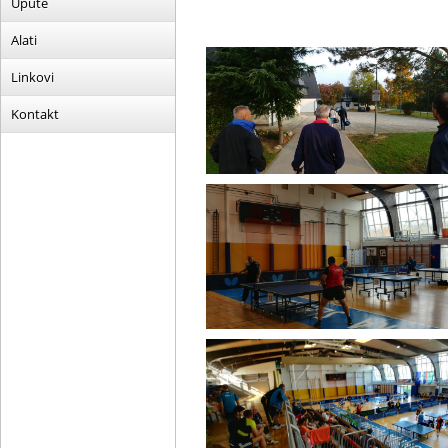
Upute
Alati
Linkovi
Kontakt