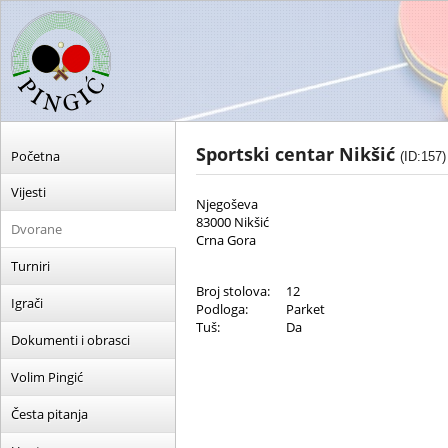
Sportski centar Nikšić
Početna
(ID:157)
Vijesti
Njegoševa
83000 Nikšić
Dvorane
Crna Gora
Turniri
Broj stolova:
12
Igrači
Podloga:
Parket
Tuš:
Da
Dokumenti i obrasci
Volim Pingić
Česta pitanja