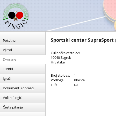
Sportski centar SupraSport
Početna
Vijesti
Čulinečka cesta 221
10040 Zagreb
Dvorane
Hrvatska
Turniri
Broj stolova:
1
Igrači
Podloga:
Pločice
Tuš:
Da
Dokumenti i obrasci
Volim Pingić
Česta pitanja