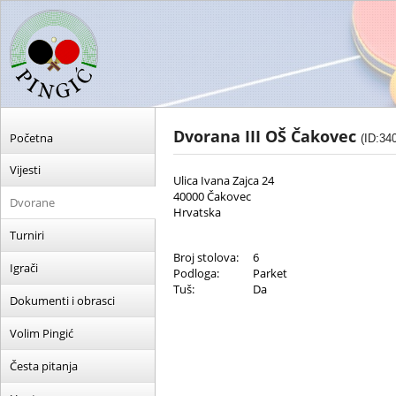
Dvorana III OŠ Čakovec
Početna
(ID:34
Vijesti
Ulica Ivana Zajca 24
40000 Čakovec
Dvorane
Hrvatska
Turniri
Broj stolova:
6
Igrači
Podloga:
Parket
Tuš:
Da
Dokumenti i obrasci
Volim Pingić
Česta pitanja