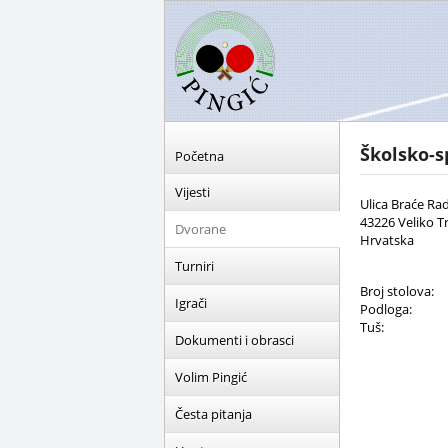
Školsko-s
Početna
Vijesti
Ulica Braće Rad
43226 Veliko T
Dvorane
Hrvatska
Turniri
Broj stolova:
Igrači
Podloga:
Tuš:
Dokumenti i obrasci
Volim Pingić
Česta pitanja