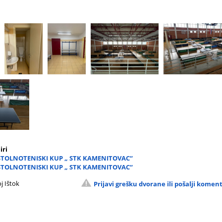
iri
 STOLNOTENISKI KUP „ STK KAMENITOVAC“
 STOLNOTENISKI KUP „ STK KAMENITOVAC“
j Ištok
Prijavi grešku dvorane ili pošalji komen