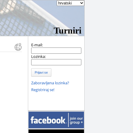
Turniri
E-mail:
Lozinka:
Prijavi se
Zaboravljena lozinka?
Registriraj se!