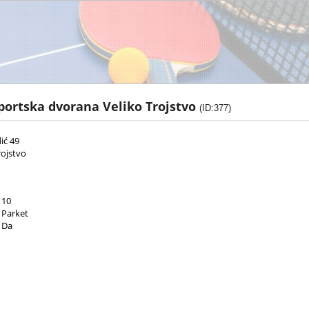
portska dvorana Veliko Trojstvo
(ID:377)
ić 49
rojstvo
10
Parket
Da