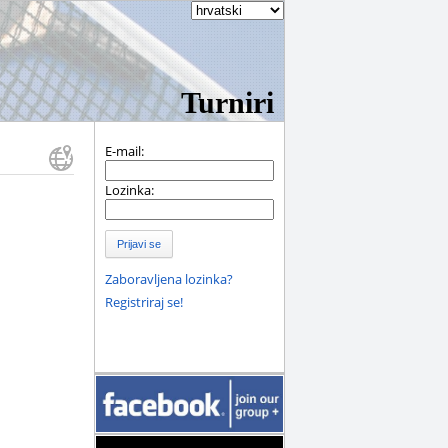
Turniri
E-mail:
Lozinka:
Prijavi se
Zaboravljena lozinka?
Registriraj se!