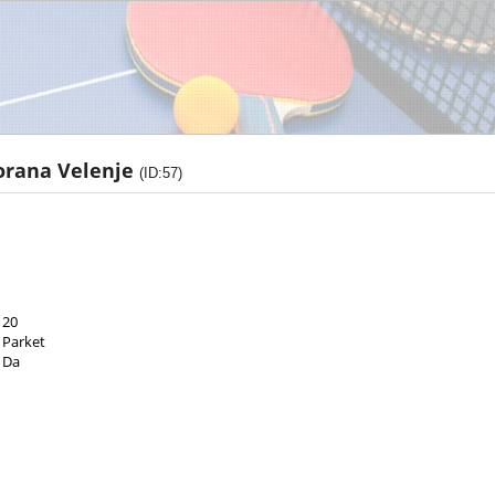
orana Velenje
(ID:57)
20
Parket
Da