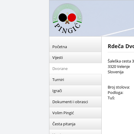
Rdeča Dv
Početna
Vijesti
Šaleška cesta 3
3320 Velenje
Dvorane
Slovenija
Turniri
Broj stolova:
Igrači
Podloga:
Tuš:
Dokumenti i obrasci
Volim Pingić
Česta pitanja