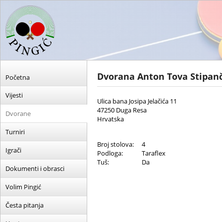
Dvorana Anton Tova Stipan
Početna
Vijesti
Ulica bana Josipa Jelačića 11
47250 Duga Resa
Dvorane
Hrvatska
Turniri
Broj stolova:
4
Igrači
Podloga:
Taraflex
Tuš:
Da
Dokumenti i obrasci
Volim Pingić
Česta pitanja