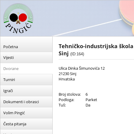
Tehničko-industrijska škola 
Početna
Sinj
(ID:164)
Vijesti
Ulica Dinka Šimunovića 12
Dvorane
21230 Sinj
Hrvatska
Turniri
Igrači
Broj stolova:
6
Podloga:
Parket
Dokumenti i obrasci
Tuš:
Da
Volim Pingić
Česta pitanja