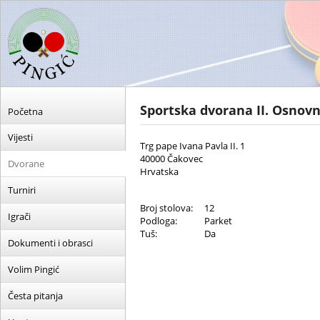
Sportska dvorana II. Osnov
Početna
Vijesti
Trg pape Ivana Pavla II. 1
40000 Čakovec
Dvorane
Hrvatska
Turniri
Broj stolova:
12
Igrači
Podloga:
Parket
Tuš:
Da
Dokumenti i obrasci
Volim Pingić
Česta pitanja