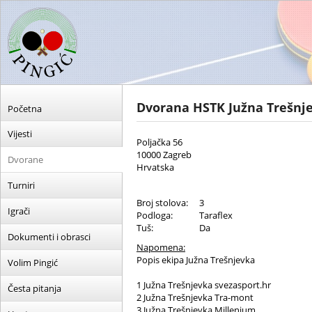
Dvorana HSTK Južna Trešnj
Početna
Vijesti
Poljačka 56
10000 Zagreb
Dvorane
Hrvatska
Turniri
Broj stolova:
3
Igrači
Podloga:
Taraflex
Tuš:
Da
Dokumenti i obrasci
Napomena:
Popis ekipa Južna Trešnjevka
Volim Pingić
1 Južna Trešnjevka svezasport.hr
Česta pitanja
2 Južna Trešnjevka Tra-mont
3 Južna Trešnjevka Millenium