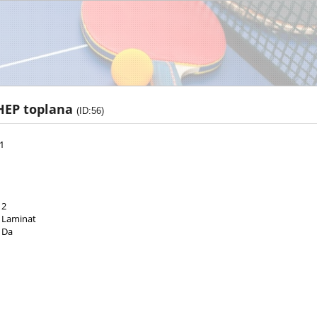
HEP toplana
(ID:56)
1
2
Laminat
Da