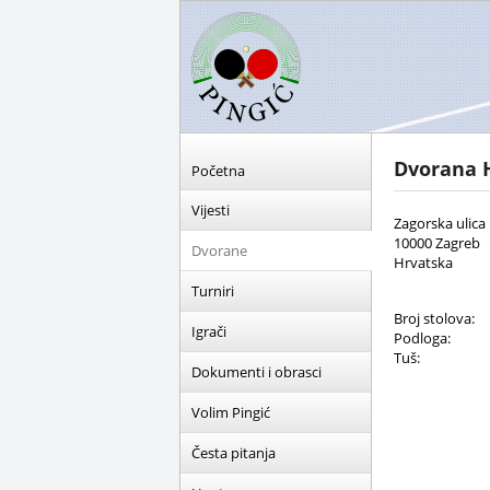
Dvorana 
Početna
Vijesti
Zagorska ulica 
10000 Zagreb
Dvorane
Hrvatska
Turniri
Broj stolova:
Igrači
Podloga:
Tuš:
Dokumenti i obrasci
Volim Pingić
Česta pitanja