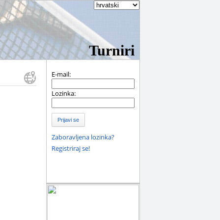
Turniri
E-mail:
Lozinka:
Prijavi se
Zaboravljena lozinka?
Registriraj se!