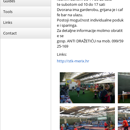
Guides
te subotom od 10 do 17 sati
Dvorana ima garderobu, grijana je i caf
Tools
fe bar na ulazu.
Postoji mogućnost individualne poduk
Links
e i sparinga.
Za detaljne informacije molimo obratit
Contact
e se
gosp. ANTI DRAŽETIĆU na mob. 099/59
25-169
Links:
http://stk-merix.hr