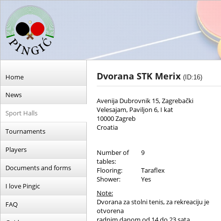
Dvorana STK Merix
Home
(ID:16)
News
Avenija Dubrovnik 15, Zagrebački
Velesajam, Paviljon 6, I kat
Sport Halls
10000 Zagreb
Croatia
Tournaments
Players
Number of
9
tables:
Documents and forms
Flooring:
Taraflex
Shower:
Yes
I love Pingic
Note:
Dvorana za stolni tenis, za rekreaciju je
FAQ
otvorena
radnim danom od 14 do 23 sata