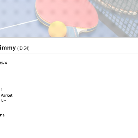
 Jimmy
(ID:54)
89/4
1
Parket
Ne
ana