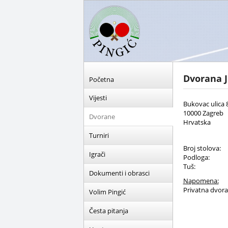
Dvorana
Početna
Vijesti
Bukovac ulica 
10000 Zagreb
Dvorane
Hrvatska
Turniri
Broj stolova:
Igrači
Podloga:
Tuš:
Dokumenti i obrasci
Napomena:
Privatna dvor
Volim Pingić
Česta pitanja