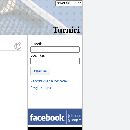
Turniri
E-mail:
Lozinka:
Prijavi se
Zaboravljena lozinka?
Registriraj se!