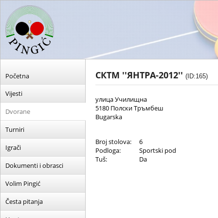
СКТМ ''ЯНТРА-2012''
Početna
(ID:165)
Vijesti
улица Училищна
5180 Полски Тръмбеш
Dvorane
Bugarska
Turniri
Broj stolova:
6
Igrači
Podloga:
Sportski pod
Tuš:
Da
Dokumenti i obrasci
Volim Pingić
Česta pitanja