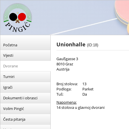
Unionhalle
Početna
(ID:18)
Vijesti
Gaußgasse 3
8010 Graz
Dvorane
Austrija
Turniri
Broj stolova:
13
Igrači
Podloga:
Parket
Tuš:
Da
Dokumenti i obrasci
Napomena:
14 stolova u glavnoj dvorani
Volim Pingić
Česta pitanja