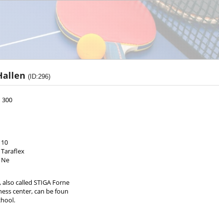
Hallen
(ID:296)
 300
10
Taraflex
Ne
 also called STIGA Forne
ness center, can be foun
chool.