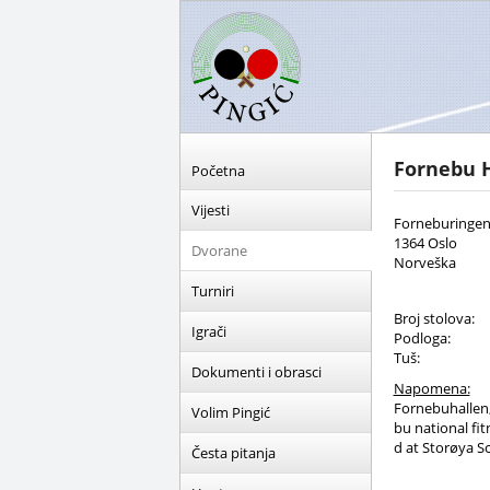
Fornebu 
Početna
Vijesti
Forneburingen
1364 Oslo
Dvorane
Norveška
Turniri
Broj stolova:
Igrači
Podloga:
Tuš:
Dokumenti i obrasci
Napomena:
Fornebuhallen,
Volim Pingić
bu national fit
d at Storøya S
Česta pitanja