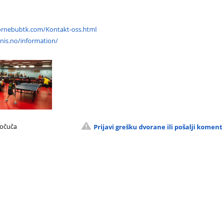
ornebubtk.com/Kontakt-oss.html
nis.no/information/
Počuča
Prijavi grešku dvorane ili pošalji komen