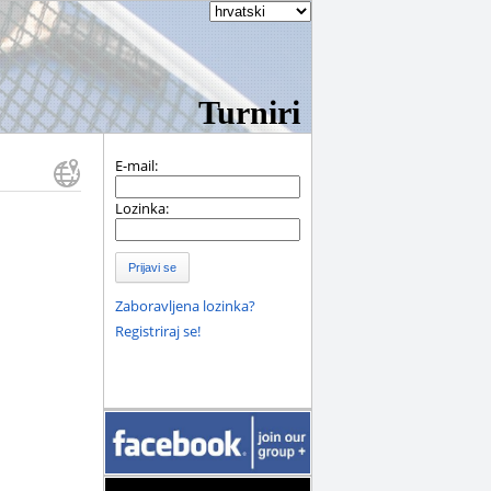
Turniri
E-mail:
Lozinka:
Prijavi se
Zaboravljena lozinka?
Registriraj se!