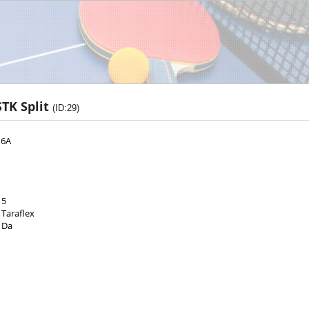
TK Split
(ID:29)
16A
5
Taraflex
Da