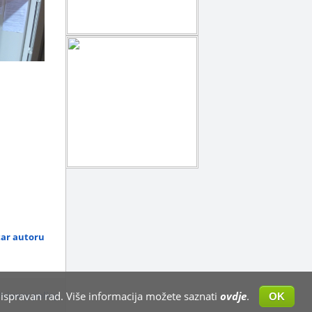
tar autoru
Privacy policy
a ispravan rad. Više informacija možete saznati
ovdje
.
OK