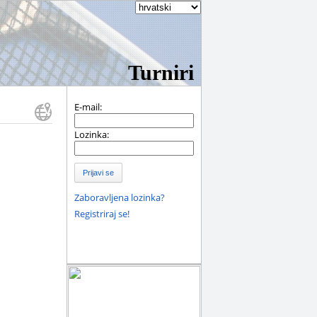
Turniri
E-mail:
Lozinka:
Prijavi se
Zaboravljena lozinka?
Registriraj se!