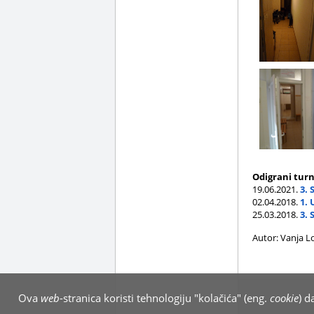
Odigrani turn
19.06.2021.
3. 
02.04.2018.
1.
25.03.2018.
3. 
Autor: Vanja L
Ova
web
-stranica koristi tehnologiju "kolačića" (eng.
cookie
) d