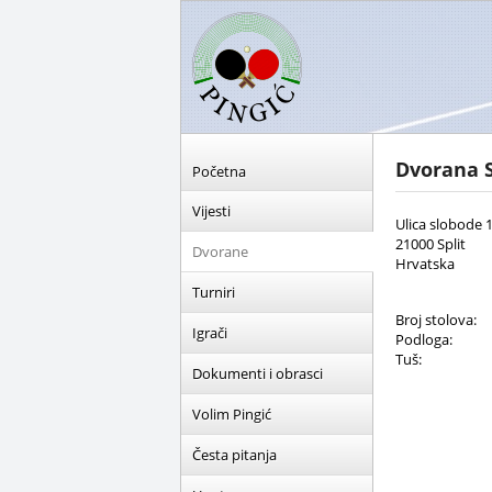
Dvorana S
Početna
Vijesti
Ulica slobode 
21000 Split
Dvorane
Hrvatska
Turniri
Broj stolova:
Igrači
Podloga:
Tuš:
Dokumenti i obrasci
Volim Pingić
Česta pitanja