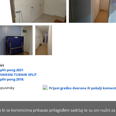
iri
Split-pong 2021
 USKRSNI TURNIR SPLIT
Split-pong 2018.
opusinsky
Prijavi grešku dvorane ili pošalji komen
Politika privatnosti
a bi se korisnicima prikazao prilagođeni sadržaj te su oni nužni z