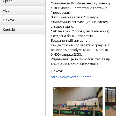
Upute
Осветление: Комбиниано: луминисц
ентни лампи + естествена светлина
Alati
(прозорци).
Височина на залата: 13 метра.
Linkovi
Климатична вентилационна систем
а, плюс парно.
Kontakt
Съблекални: 2 броя (дамска/мъжка)
с отделна баня и тоалетна.
Безжичен wifi интернет.
Как да стигнем до залата: с градски т
ранспорт, автобуси № 8, 9, 14, 17, 10
9, 409 (спирка ДСК).
Управител: Цецо Николов ; тел. за вр
ъзка: 0888376697 ; 0895656011
Linkovi:
http://www.korab92.com/