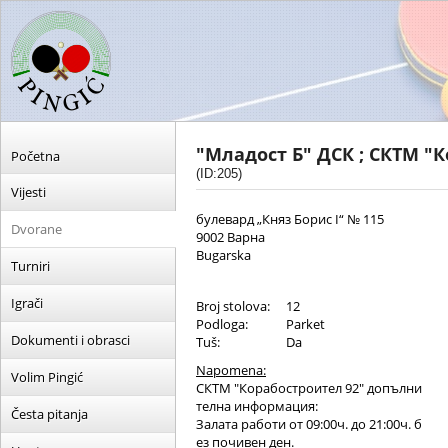
"Младост Б" ДСК ; СКТМ "
Početna
(ID:205)
Vijesti
булевард „Княз Борис I“ № 115
Dvorane
9002 Варна
Bugarska
Turniri
Igrači
Broj stolova:
12
Podloga:
Parket
Dokumenti i obrasci
Tuš:
Da
Napomena:
Volim Pingić
СКТМ "Корабостроител 92" допълни
телна информация:
Česta pitanja
Залата работи от 09:00ч. до 21:00ч. б
ез почивен ден.