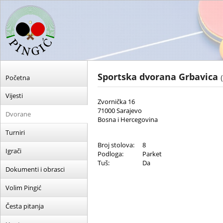
Sportska dvorana Grbavica
Početna
Vijesti
Zvornička 16
71000 Sarajevo
Dvorane
Bosna i Hercegovina
Turniri
Broj stolova:
8
Igrači
Podloga:
Parket
Tuš:
Da
Dokumenti i obrasci
Volim Pingić
Česta pitanja