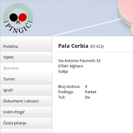
Pala Corbia
Početna
(ID:413)
Vijesti
Via Antonio Pacinotti 33
07041 Alghero
Dvorane
Italija
Turniri
Broj stolova:
9
Igrači
Podloga:
Parket
Tuš:
Da
Dokumenti i obrasci
Volim Pingić
Česta pitanja