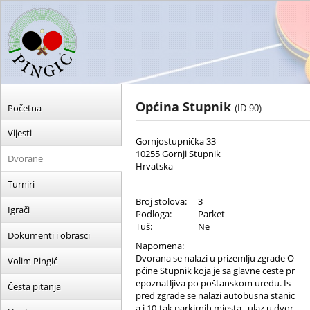
Općina Stupnik
Početna
(ID:90)
Vijesti
Gornjostupnička 33
10255 Gornji Stupnik
Dvorane
Hrvatska
Turniri
Broj stolova:
3
Igrači
Podloga:
Parket
Tuš:
Ne
Dokumenti i obrasci
Napomena:
Dvorana se nalazi u prizemlju zgrade O
Volim Pingić
pćine Stupnik koja je sa glavne ceste pr
epoznatljiva po poštanskom uredu. Is
Česta pitanja
pred zgrade se nalazi autobusna stanic
a i 10-tak parkirnih mjesta...ulaz u dvor