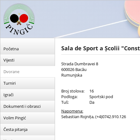
Sala de Sport a Școlii "Con
Početna
Vijesti
Strada Dumbravei 8
600026 Bacău
Dvorane
Rumunjska
Turniri
Broj stolova:
16
Igrači
Podloga:
Sportski pod
Tuš:
Da
Dokumenti i obrasci
Napomena:
Sebastian Rojnița, (+4)0742.910.126
Volim Pingić
Česta pitanja