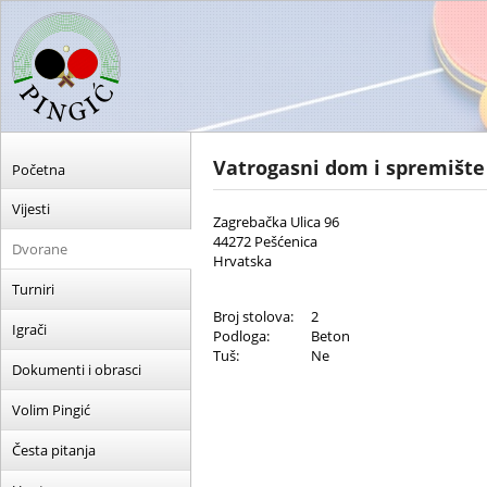
Vatrogasni dom i spremišt
Početna
Vijesti
Zagrebačka Ulica 96
44272 Pešćenica
Dvorane
Hrvatska
Turniri
Broj stolova:
2
Igrači
Podloga:
Beton
Tuš:
Ne
Dokumenti i obrasci
Volim Pingić
Česta pitanja