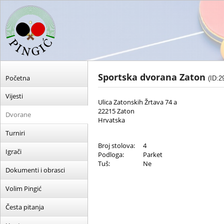
Sportska dvorana Zaton
Početna
(ID:2
Vijesti
Ulica Zatonskih Žrtava 74 a
22215 Zaton
Dvorane
Hrvatska
Turniri
Broj stolova:
4
Igrači
Podloga:
Parket
Tuš:
Ne
Dokumenti i obrasci
Volim Pingić
Česta pitanja