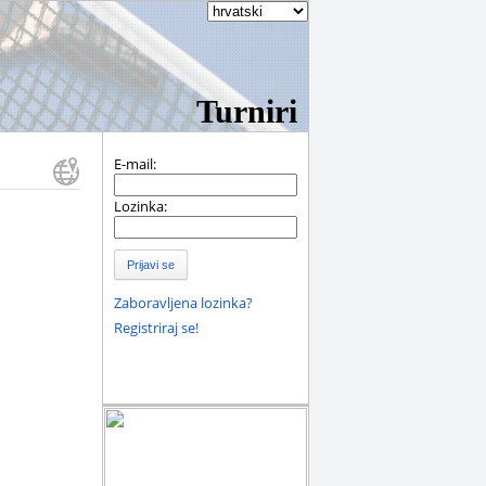
Turniri
E-mail:
Lozinka:
Prijavi se
Zaboravljena lozinka?
Registriraj se!