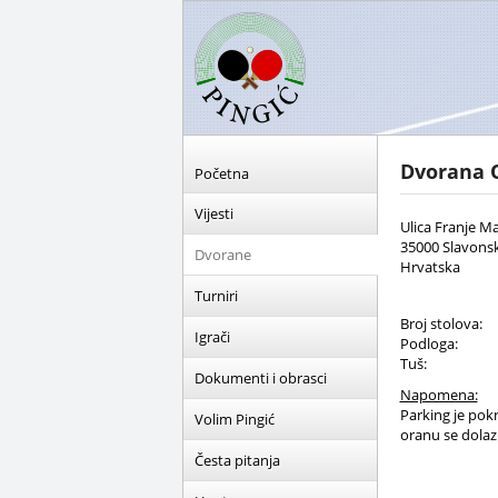
Dvorana 
Početna
Vijesti
Ulica Franje Ma
35000 Slavonsk
Dvorane
Hrvatska
Turniri
Broj stolova:
Igrači
Podloga:
Tuš:
Dokumenti i obrasci
Napomena:
Parking je pokr
Volim Pingić
oranu se dolaz
Česta pitanja