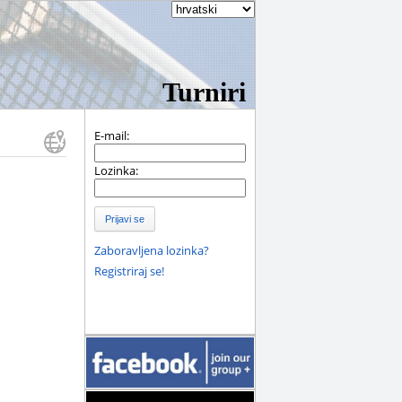
Turniri
E-mail:
Lozinka:
Prijavi se
Zaboravljena lozinka?
Registriraj se!