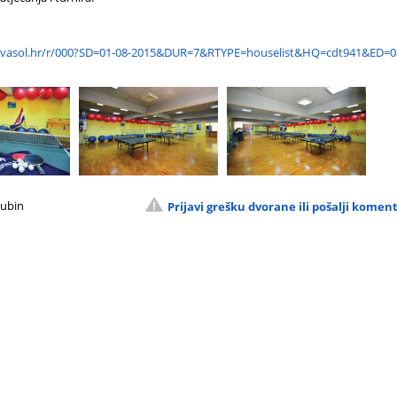
vasol.hr/r/000?SD=01-08-2015&DUR=7&RTYPE=houselist&HQ=cdt941&ED=0
Rubin
Prijavi grešku dvorane ili pošalji komen