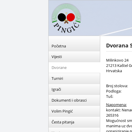
Dvorana 
Početna
Vijesti
Milinkovo 24
21213 Kaštel G
Dvorane
Hrvatska
Turniri
Broj stolova:
Igrači
Podloga:
Tuš:
Dokumenti i obrasci
Napomena:
kontakt: Nena
Volim Pingić
265316
Mogućnost smj
Česta pitanja
manima uz dvo
organiziranje n