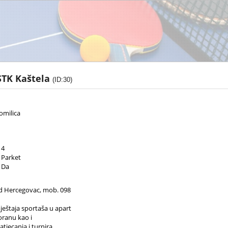
STK Kaštela
(ID:30)
omilica
4
Parket
Da
d Hercegovac, mob. 098
eštaja sportaša u apart
ranu kao i
atjecanja i turnira.