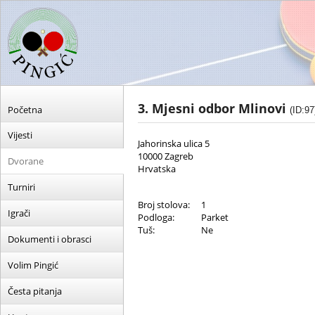
3. Mjesni odbor Mlinovi
Početna
(ID:97
Vijesti
Jahorinska ulica 5
10000 Zagreb
Dvorane
Hrvatska
Turniri
Broj stolova:
1
Igrači
Podloga:
Parket
Tuš:
Ne
Dokumenti i obrasci
Volim Pingić
Česta pitanja