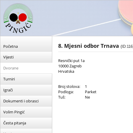
8. Mjesni odbor Trnava
Početna
(ID:116
Vijesti
Resnički put 1a
10000 Zagreb
Dvorane
Hrvatska
Turniri
Broj stolova:
1
Igrači
Podloga:
Parket
Tuš:
Ne
Dokumenti i obrasci
Volim Pingić
Česta pitanja