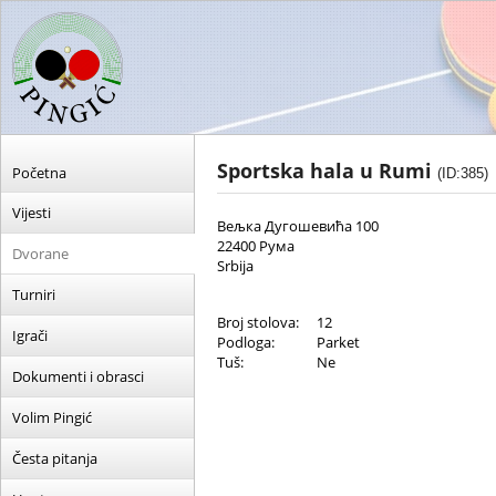
Sportska hala u Rumi
Početna
(ID:385)
Vijesti
Вељка Дугошевића 100
22400 Рума
Dvorane
Srbija
Turniri
Broj stolova:
12
Igrači
Podloga:
Parket
Tuš:
Ne
Dokumenti i obrasci
Volim Pingić
Česta pitanja