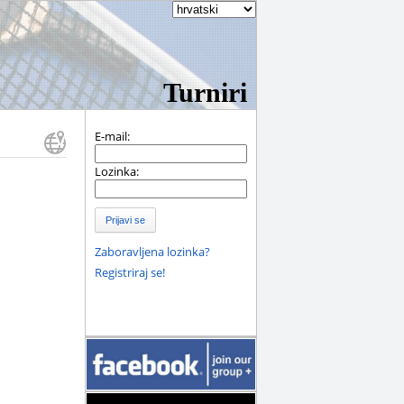
Turniri
E-mail:
Lozinka:
Prijavi se
Zaboravljena lozinka?
Registriraj se!