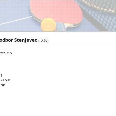
 odbor Stenjevec
(ID:69)
sta 71A
1
Parket
Ne