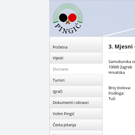
3. Mjesni
Početna
Vijesti
Samoborska ce
10000 Zagreb
Dvorane
Hrvatska
Turniri
Broj stolova:
Igrači
Podloga:
Tuš:
Dokumenti i obrasci
Volim Pingić
Česta pitanja