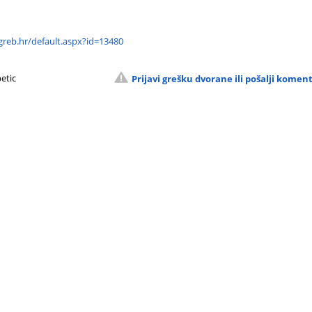
reb.hr/default.aspx?id=13480
petic
Prijavi grešku dvorane ili pošalji komen