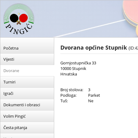
Dvorana općine Stupnik
Početna
(ID:4
Vijesti
Gornjostupnička 33
10000 Stupnik
Dvorane
Hrvatska
Turniri
Broj stolova:
3
Igrači
Podloga:
Parket
Tuš:
Ne
Dokumenti i obrasci
Volim Pingić
Česta pitanja