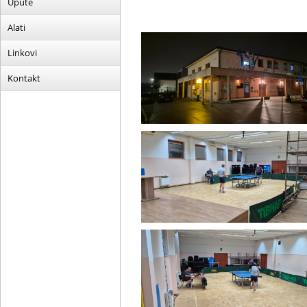
Upute
Alati
Linkovi
Kontakt