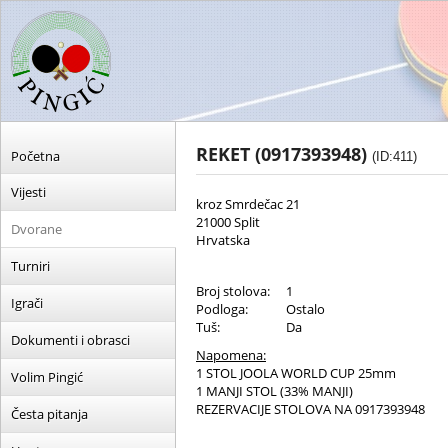
REKET (0917393948)
Početna
(ID:411)
Vijesti
kroz Smrdečac 21
21000 Split
Dvorane
Hrvatska
Turniri
Broj stolova:
1
Igrači
Podloga:
Ostalo
Tuš:
Da
Dokumenti i obrasci
Napomena:
1 STOL JOOLA WORLD CUP 25mm
Volim Pingić
1 MANJI STOL (33% MANJI)
REZERVACIJE STOLOVA NA 0917393948
Česta pitanja