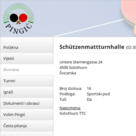
Schützenmattturnhalle
Početna
(ID:3
Vijesti
Untere Sternengasse 24
4500 Solothurn
Dvorane
Švicarska
Turniri
Broj stolova:
16
Igrači
Podloga:
Sportski pod
Tuš:
Da
Dokumenti i obrasci
Napomena:
Sotothurn TTC
Volim Pingić
Česta pitanja