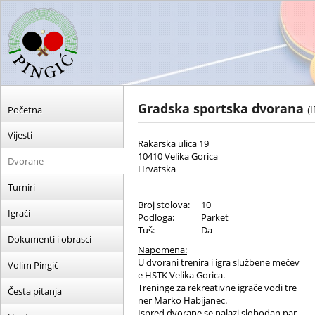
Gradska sportska dvorana
Početna
(
Vijesti
Rakarska ulica 19
10410 Velika Gorica
Dvorane
Hrvatska
Turniri
Broj stolova:
10
Igrači
Podloga:
Parket
Tuš:
Da
Dokumenti i obrasci
Napomena:
U dvorani trenira i igra službene mečev
Volim Pingić
e HSTK Velika Gorica.
Treninge za rekreativne igrače vodi tre
Česta pitanja
ner Marko Habijanec.
Ispred dvorane se nalazi slobodan par