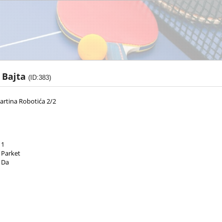
 Bajta
(ID:383)
artina Robotića 2/2
1
Parket
Da