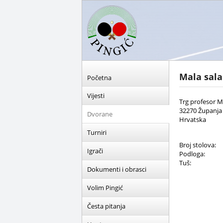
Mala sala
Početna
Vijesti
Trg profesor M
32270 Županja
Dvorane
Hrvatska
Turniri
Broj stolova:
Igrači
Podloga:
Tuš:
Dokumenti i obrasci
Volim Pingić
Česta pitanja