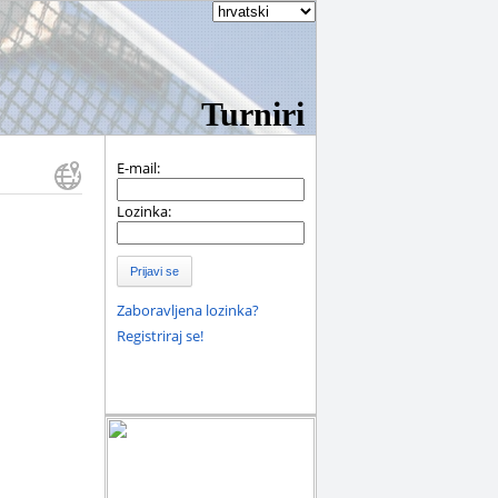
Turniri
E-mail:
Lozinka:
Prijavi se
Zaboravljena lozinka?
Registriraj se!