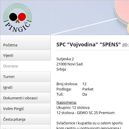
SPC "Vojvodina" "SPENS"
Početna
(ID:
Vijesti
Sutjeska 2
21000 Novi Sad
Dvorane
Srbija
Turniri
Broj stolova:
12
Igrači
Podloga:
Parket
Tuš:
Da
Dokumenti i obrasci
Napomena:
Ukupno: 12 stolova
Volim Pingić
12 stolova - GEWO SC 25 Premium
Česta pitanja
Svlačionice i kupatila su u celom sports
kom centru u potpunosti renovirana i