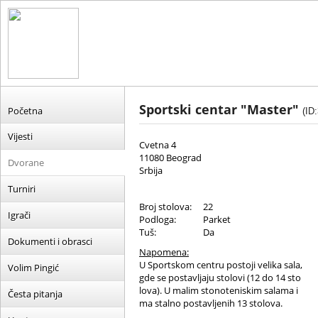
Sportski centar "Master"
Početna
(ID
Vijesti
Cvetna 4
11080 Beograd
Dvorane
Srbija
Turniri
Broj stolova:
22
Igrači
Podloga:
Parket
Tuš:
Da
Dokumenti i obrasci
Napomena:
U Sportskom centru postoji velika sala,
Volim Pingić
gde se postavljaju stolovi (12 do 14 sto
lova). U malim stonoteniskim salama i
Česta pitanja
ma stalno postavljenih 13 stolova.