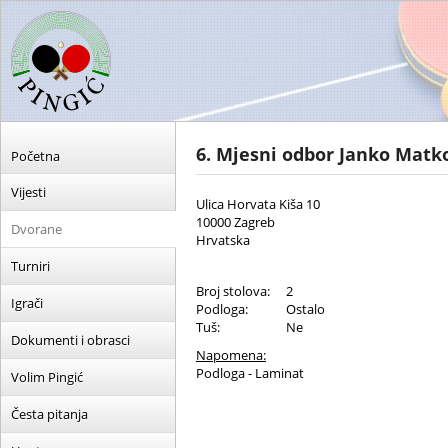
6. Mjesni odbor Janko Mat
Početna
Vijesti
Ulica Horvata Kiša 10
10000 Zagreb
Dvorane
Hrvatska
Turniri
Broj stolova:
2
Igrači
Podloga:
Ostalo
Tuš:
Ne
Dokumenti i obrasci
Napomena:
Podloga - Laminat
Volim Pingić
Česta pitanja