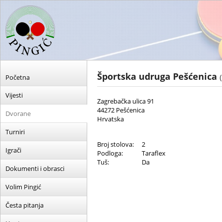
Športska udruga Pešćenica
Početna
Vijesti
Zagrebačka ulica 91
44272 Pešćenica
Dvorane
Hrvatska
Turniri
Broj stolova:
2
Igrači
Podloga:
Taraflex
Tuš:
Da
Dokumenti i obrasci
Volim Pingić
Česta pitanja