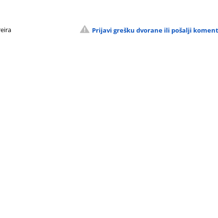
eira
Prijavi grešku dvorane ili pošalji komen