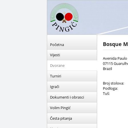
Bosque M
Početna
Vijesti
Avenida Paulo 
07115 Guarulh
Dvorane
Brazil
Turniri
Broj stolova:
Igrači
Podloga:
Tuš:
Dokumenti i obrasci
Volim Pingić
Česta pitanja