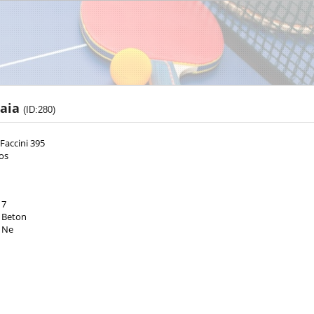
aia
(ID:280)
Faccini 395
os
7
Beton
Ne