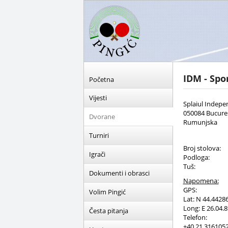
IDM - Spo
Početna
Vijesti
Splaiul Indepe
050084 Bucureș
Dvorane
Rumunjska
Turniri
Broj stolova:
Igrači
Podloga:
Tuš:
Dokumenti i obrasci
Napomena:
GPS:
Volim Pingić
Lat: N 44.4428
Long: E 26.04.
Česta pitanja
Telefon:
+40 21 316105