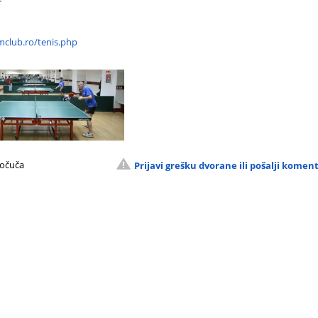
mclub.ro/tenis.php
Počuča
Prijavi grešku dvorane ili pošalji komen