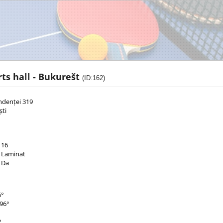
rts hall - Bukurešt
(ID:162)
ndenței 319
ti
16
Laminat
Da
6°
896°
2