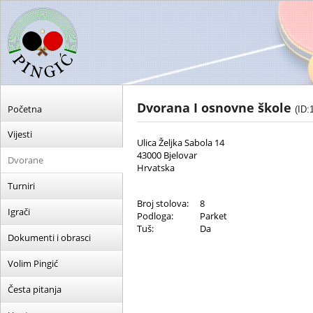
Dvorana I osnovne škole
Početna
(ID:
Vijesti
Ulica Željka Sabola 14
43000 Bjelovar
Dvorane
Hrvatska
Turniri
Broj stolova:
8
Igrači
Podloga:
Parket
Tuš:
Da
Dokumenti i obrasci
Volim Pingić
Česta pitanja